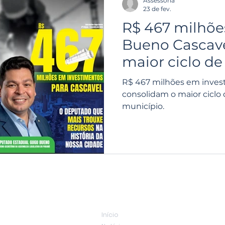
Assessoria
23 de fev.
R$ 467 milhõ
Bueno Cascave
maior ciclo de
da história
R$ 467 milhões em inves
consolidam o maior ciclo 
município.
Links rápidos
Início