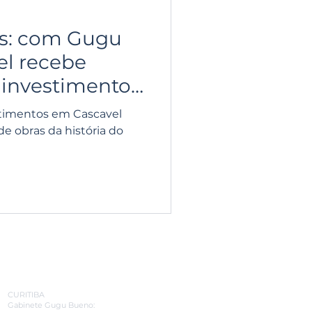
es: com Gugu
l recebe
 investimentos
timentos em Cascavel
de obras da história do
CONTATO
CURITIBA
Gabinete Gugu Bueno: