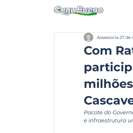
Assessoria
27 de 
Com Rat
partici
milhões
Cascave
Pacote do Governo
e infraestrutura 