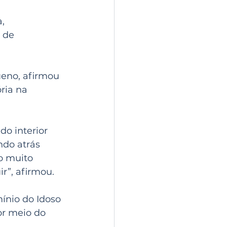
, 
 de 
eno, afirmou 
ria na 
do interior 
do atrás 
o muito 
ir”, afirmou.
ínio do Idoso 
r meio do 