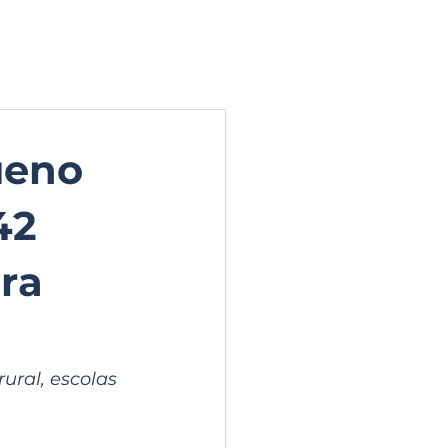
ERIA DE FOTOS
CONTATO
ueno
42
ra
ral, escolas 