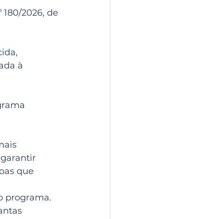
 180/2026, de 
ida, 
ada à 
grama 
mais 
garantir 
oas que 
do programa.
antas 