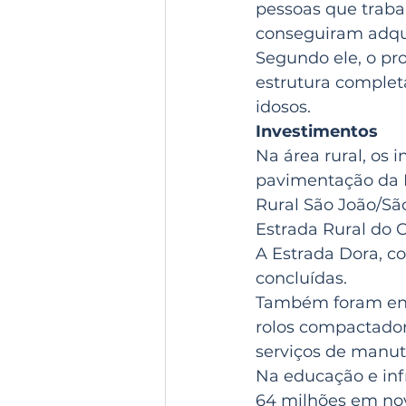
pessoas que traba
conseguiram adquir
Segundo ele, o pr
estrutura complet
idosos.
Investimentos
Na área rural, os
pavimentação da E
Rural São João/Sã
Estrada Rural do C
A Estrada Dora, c
concluídas.
Também foram ent
rolos compactador
serviços de manut
Na educação e inf
64 milhões em nov