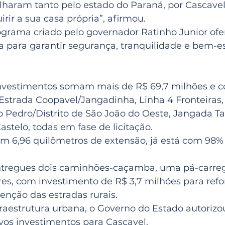
lharam tanto pelo estado do Paraná, por Cascavel,
ir a sua casa própria”, afirmou.
ograma criado pelo governador Ratinho Junior ofe
a para garantir segurança, tranquilidade e bem-es
 investimentos somam mais de R$ 69,7 milhões e 
strada Coopavel/Jangadinha, Linha 4 Fronteiras,
o Pedro/Distrito de São João do Oeste, Jangada Ta
astelo, todas em fase de licitação.
om 6,96 quilômetros de extensão, já está com 98%
regues dois caminhões-caçamba, uma pá-carrega
es, com investimento de R$ 3,7 milhões para refor
enção das estradas rurais.
raestrutura urbana, o Governo do Estado autorizo
os investimentos para Cascavel.