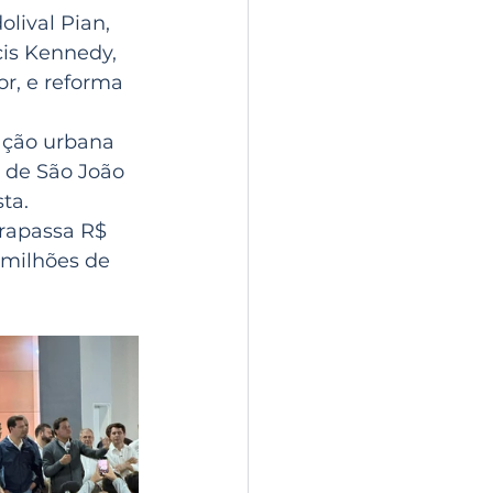
lival Pian, 
cis Kennedy, 
r, e reforma 
ação urbana 
 de São João 
ta.
rapassa R$ 
 milhões de 