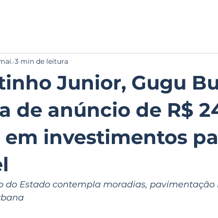
INÍCIO
NOTÍCIAS
SOBRE
GAL
mai.
3 min de leitura
inho Junior, Gugu B
pa de anúncio de R$ 2
 em investimentos pa
l
 do Estado contempla moradias, pavimentação ru
urbana