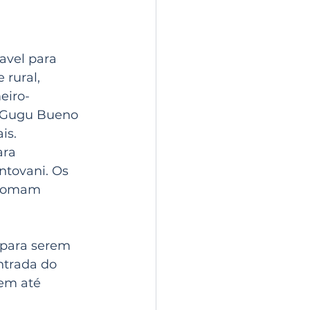
avel para 
rural, 
eiro-
l Gugu Bueno 
is.
ara 
tovani. Os 
 somam 
 para serem 
ntrada do 
em até 