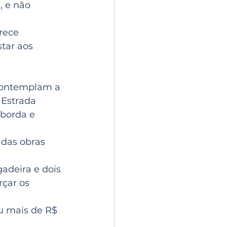
 e não 
rece 
tar aos 
contemplam a 
 Estrada 
borda e 
 das obras 
deira e dois 
çar os 
u mais de R$ 