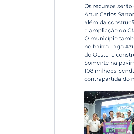
Os recursos serão 
Artur Carlos Sarto
além da construção
e ampliação do CM
O município tamb
no bairro Lago Azu
do Oeste, e constr
Somente na pavime
108 milhões, send
contrapartida do 