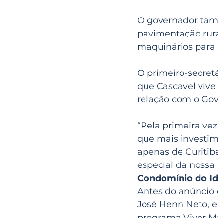
O governador tamb
pavimentação rura
maquinários para 
O primeiro-secret
que Cascavel vive
relação com o Gov
“Pela primeira vez 
que mais investim
apenas de Curitib
especial da nossa 
Condomínio do I
Antes do anúncio 
José Henn Neto, e
programa Viver Ma