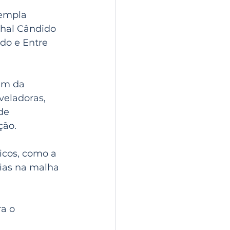
empla 
chal Cândido 
do e Entre 
ém da 
eladoras, 
de 
ção.
icos, como a 
ias na malha 
a o 