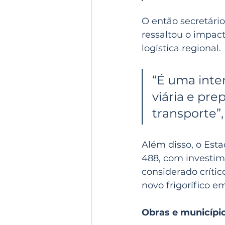
O então secretário
ressaltou o impact
logística regional.
“É uma inte
viária e pre
transporte”,
Além disso, o Est
488, com investi
considerado crític
novo frigorífico e
Obras e municípi