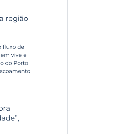
a região 
 fluxo de 
em vive e 
o do Porto 
 escoamento 
 
bra 
ade”, 