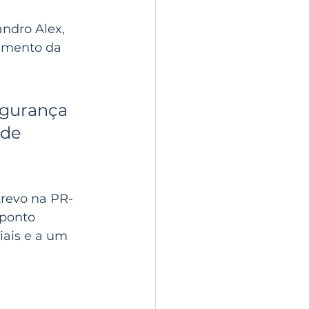
andro Alex, 
cimento da 
egurança 
 de 
revo na PR-
ponto 
iais e a um 