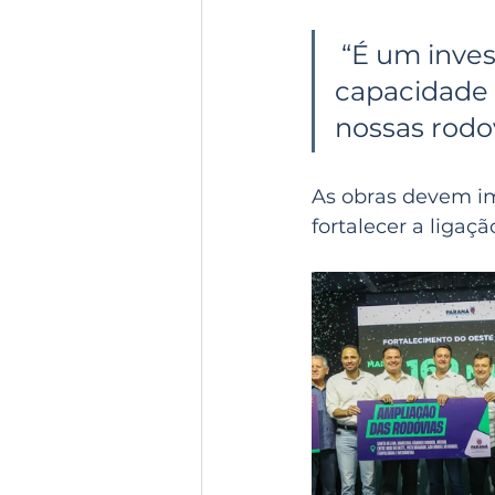
 “É um investimento que trata aí de aumentar a nossa 
capacidade 
nossas rodov
As obras devem im
fortalecer a ligaç