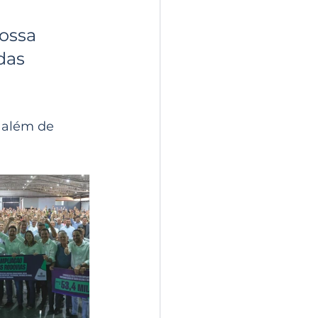
das 
 além de 