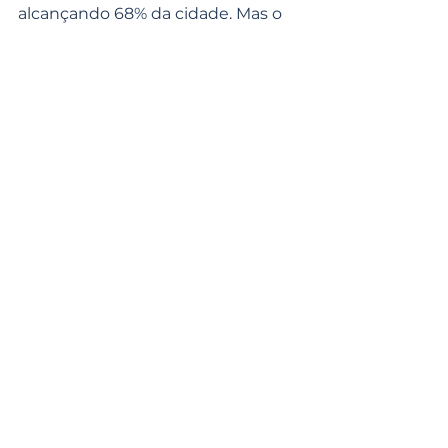
alcançando 68% da cidade. Mas o 
nosso objetivo é chegar a pelo 
menos 90%”, ressaltou.
Com a estação em funcionamento 
e o convênio de R$ 3,2 milhões, o 
saneamento em Quedas do 
Iguaçu
 avança para alcançar pelo 
menos 90% de cobertura.
Ver tudo
Posts recentes