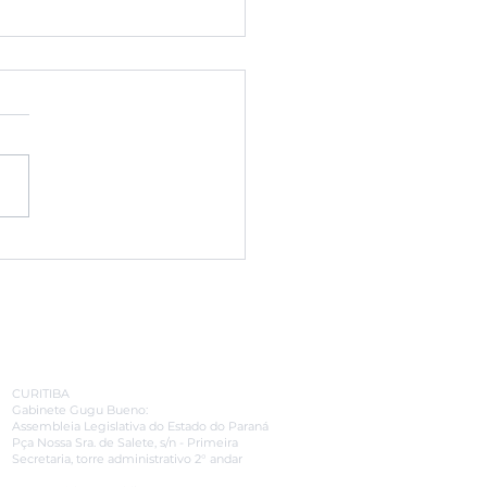
avel terá mutirão
 mais de 7 mil
mes e sessões de
oterapia
CONTATO
CURITIBA
Gabinete Gugu Bueno:
Assembleia Legislativa do Estado do Paraná
​Pça Nossa Sra. de Salete, s/n - Primeira
Secretaria, torre administrativo 2° andar