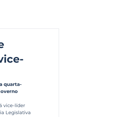
ERIA DE FOTOS
CONTATO
e
vice-
a quarta-
governo 
 vice-líder 
a Legislativa 