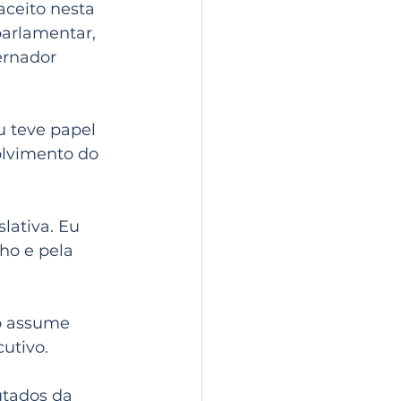
aceito nesta 
parlamentar, 
rnador 
 teve papel 
olvimento do 
lativa. Eu 
ho e pela 
o assume 
utivo.
utados da 