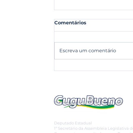
Comentários
Escreva um comentário
IA no campo: projeto
aprovado na CCJ quer
modernizar logística do
agro
Deputado Estadual
1º Secretário da Assembleia Legislativa 