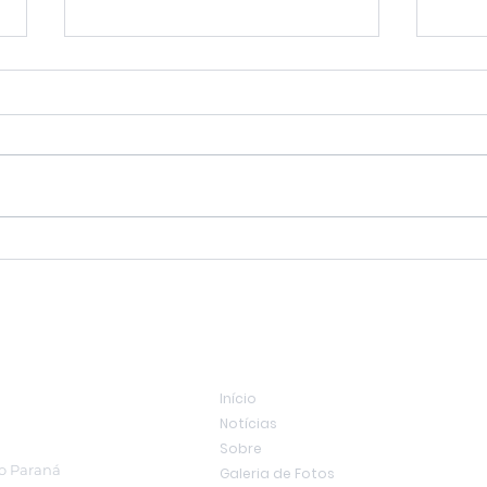
Gugu Bueno entrega dois
Casc
ônibus para atletas e
com
anuncia novo ginásio no
exa
Cascavel Velho
fisi
Links rápidos
Início
Notícias
Sobre
do Paraná
Galeria de Fotos