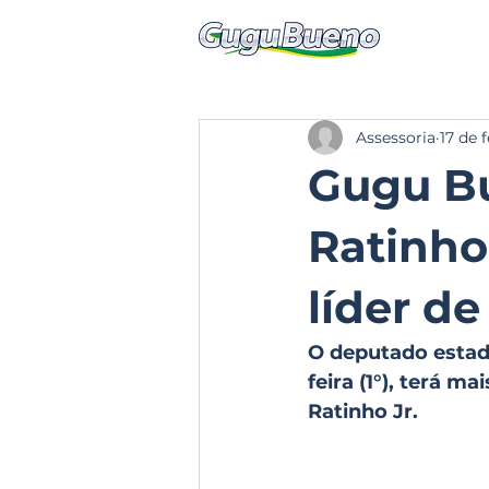
Assessoria
17 de 
Gugu Bu
Ratinho
líder d
O deputado estad
feira (1°), terá 
Ratinho Jr.