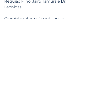
Requião Filho, Jairo Tamura e Dr. 
Leônidas.
O projeto retorna à pauta nesta 
terça-feira (28) para votação em 
segundo turno.
Ver tudo
Posts recentes