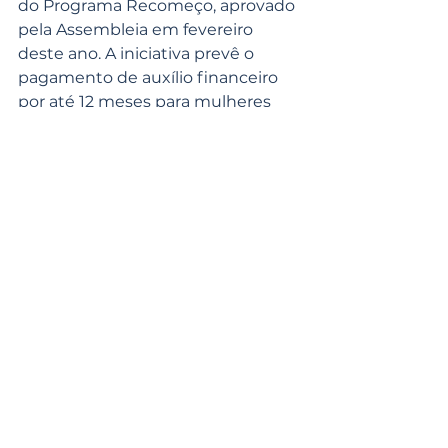
do Programa Recomeço, aprovado 
pela Assembleia em fevereiro 
deste ano. A iniciativa prevê o 
pagamento de auxílio financeiro 
por até 12 meses para mulheres 
vítimas de violência, ajudando na 
reconstrução da autonomia 
pessoal e segurança financeira.
Ver tudo
Posts recentes