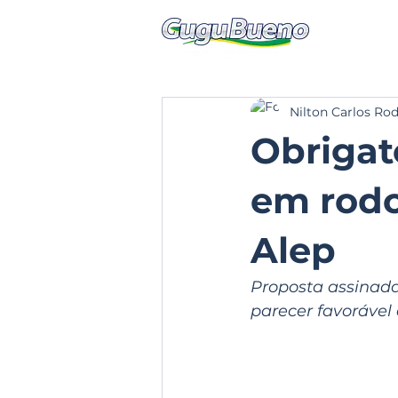
Nilton Carlos Ro
Obrigat
em rodo
Alep
Proposta assinad
parecer favorável