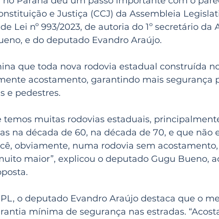
a no Paraná deu um passo importante com o parec
stituição e Justiça (CCJ) da Assembleia Legislat
e Lei nº 993/2023, de autoria do 1º secretário da A
eno, e do deputado Evandro Araújo.
ina que toda nova rodovia estadual construída no
amente acostamento, garantindo mais segurança p
as e pedestres.
temos muitas rodovias estaduais, principalmente
as na década de 60, na década de 70, e que não e
cê, obviamente, numa rodovia sem acostamento, o
muito maior”, explicou o deputado Gugu Bueno, a
oposta.
PL, o deputado Evandro Araújo destaca que o m
rantia mínima de segurança nas estradas. “Acost