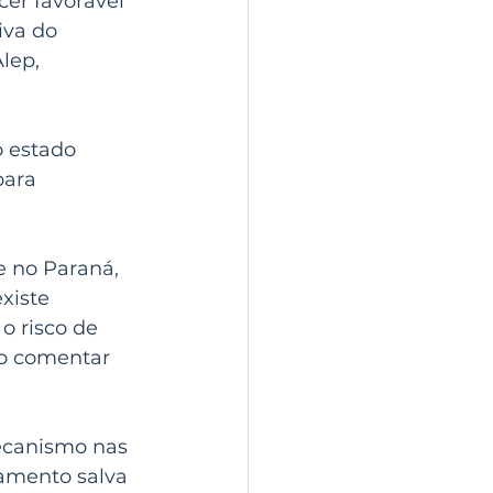
er favorável 
iva do 
lep, 
 estado 
ara 
 no Paraná, 
xiste 
 risco de 
o comentar 
ecanismo nas 
amento salva 