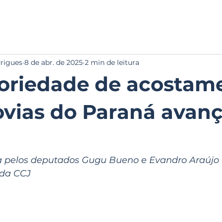
INÍCIO
NOTÍCIAS
SOBRE
GAL
drigues
8 de abr. de 2025
2 min de leitura
oriedade de acostam
vias do Paraná avan
a pelos deputados Gugu Bueno e Evandro Araújo 
 da CCJ