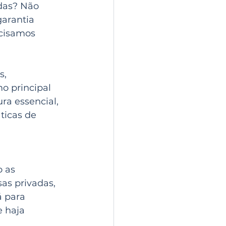
das? Não 
arantia 
ecisamos 
, 
o principal 
ra essencial, 
ticas de 
 as 
as privadas, 
 para 
 haja 