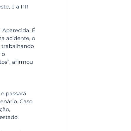
te, é a PR 
 Aparecida. É 
a acidente, o 
s trabalhando 
 o 
s”, afirmou 
 e passará 
enário. Caso 
ção, 
 estado.