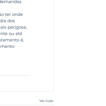
 demandas 
o ter onde 
dia dos 
is perigosa, 
nte ou até 
tamento é, 
umento 
Ver tudo