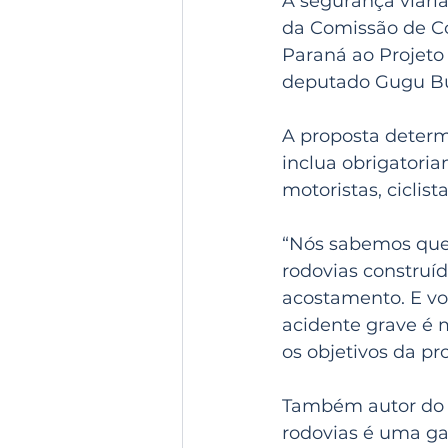
A segurança viári
da Comissão de Con
Paraná ao Projeto d
deputado Gugu Bu
A proposta determ
inclua obrigatori
motoristas, ciclist
“Nós sabemos que 
rodovias construíd
acostamento. E vo
acidente grave é 
os objetivos da pr
Também autor do 
rodovias é uma ga