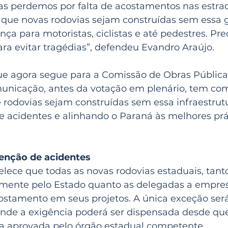
das perdemos por falta de acostamentos nas estra
que novas rodovias sejam construídas sem essa g
a para motoristas, ciclistas e até pedestres. Pr
ra evitar tragédias”, defendeu Evandro Araújo.
que agora segue para a Comissão de Obras Públicas
unicação, antes da votação em plenário, tem com
e rodovias sejam construídas sem essa infraestrutu
e acidentes e alinhando o Paraná às melhores prá
enção de acidentes
elece que todas as novas rodovias estaduais, tanto
amente pelo Estado quanto as delegadas a empres
ostamento em seus projetos. A única exceção será
onde a exigência poderá ser dispensada desde que
ica aprovada pelo órgão estadual competente.