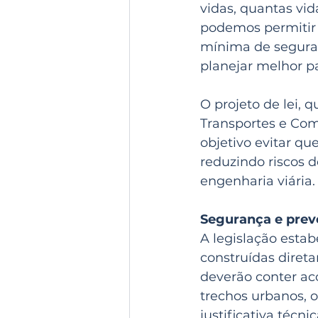
vidas, quantas vi
podemos permitir 
mínima de seguranç
planejar melhor pa
O projeto de lei, 
Transportes e Com
objetivo evitar qu
reduzindo riscos d
engenharia viária.
Segurança e prev
A legislação estab
construídas diret
deverão conter ac
trechos urbanos, 
justificativa técn