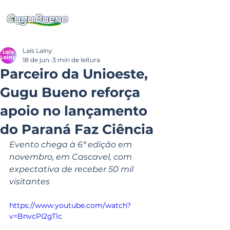
Laís Laíny
18 de jun.
3 min de leitura
Parceiro da Unioeste,
Gugu Bueno reforça
apoio no lançamento
do Paraná Faz Ciência
Evento chega à 6ª edição em 
novembro, em Cascavel, com 
expectativa de receber 50 mil 
visitantes
https://www.youtube.com/watch?
v=BnvcPI2gTlc